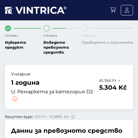
СТЪПКА 1
СТЪПКА 2
СТЪПКА 3
Изберете
Въведете
Проверете и тръгнете
продукт
превозното
средство
Унгария
61.760 Ft =
1 година
5.304 Kč
U:
Ремаркета за категория D2
Валутен курс:
100 Ft = 8,5885 Kč
Данни за превозното средство