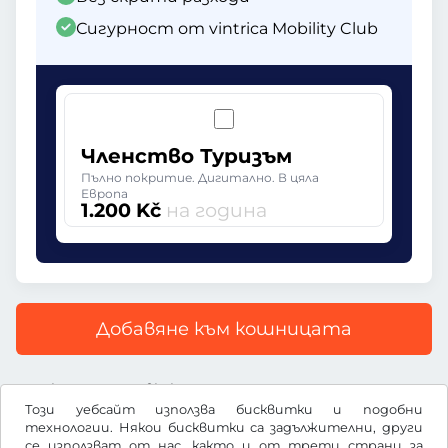
Сигурност от vintrica Mobility Club
Членство Туризъм
Пълно покритие. Дигитално. В цяла
Европа
1.200 Kč
на година
Добавяне към кошницата
Всички цени са с включен ДДС
Този уебсайт използва бисквитки и подобни
технологии. Някои бисквитки са задължителни, други
се използват от нас, както и от трети страни за