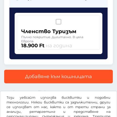
Членство Туризъм
Пълно покритие. Дигитално. В цяла
Европа
18.900 Ft
на година
Добавяне към кошницата
Всички цени са с включен ДДС
Този уебсайт използва бисквитки и подобни
технологии. Някои бисквитки са задължителни, други
се използват от нас, както и от трети страни за
анализи, ретаргетинг и представяне на
персонализирани съдържания и реклама. Третите