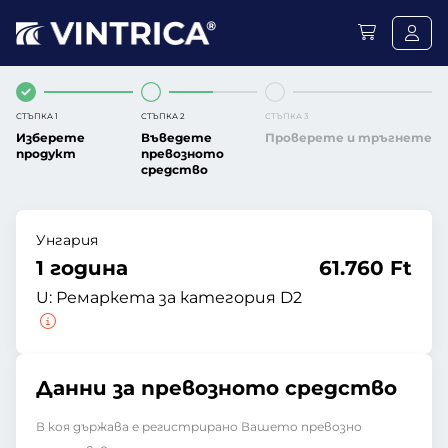
СТЪПКА 1
СТЪПКА 2
СТЪПКА 3
Изберете
Въведете
Проверете и тръгнете
продукт
превозното
средство
Унгария
1 година
61.760 Ft
U:
Ремаркета за категория D2
Данни за превозното средство
В коя държава е регистрирано Вашето превозно