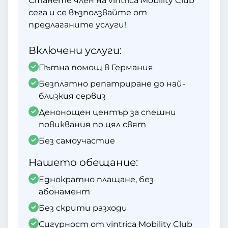
Станете член на vintrica Mobility Club
сега и се възползвайте от
предлаганите услуги!
Включени услуги:
Пътна помощ в Германия
Безплатно репатриране до най-
близкия сервиз
Денонощен център за спешни
повиквания по цял свят
Без самоучастие
Нашето обещание:
Еднократно плащане, без
абонамент
Без скрити разходи
Сигурност от vintrica Mobility Club