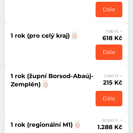
Dále
7.190 Ft =
1 rok (pro celý kraj)
618 Kč
Dále
1 rok (župní Borsod-Abaúj-
2.500 Ft =
215 Kč
Zemplén)
Dále
15.000 Ft =
1 rok (regionální M1)
1.288 Kč