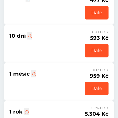
477 Kč
Dále
6.900 Ft =
10 dní
593 Kč
Dále
11.170 Ft =
1 měsíc
959 Kč
Dále
61.760 Ft =
1 rok
5.304 Kč