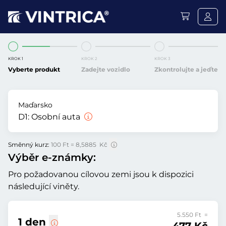
KROK 1
KROK 2
KROK 3
Vyberte produkt
Zadejte vozidlo
Zkontrolujte a jeďte
Maďarsko
D1:
Osobní auta
Směnný kurz:
100 Ft = 8,5885 Kč
Výběr e-známky:
Pro požadovanou cílovou zemi jsou k dispozici
následující viněty.
5.550 Ft =
1 den