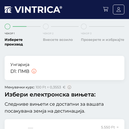
ЧЕКОР 1
ЧЕКОР 2
ЧЕКОР 3
Изберете
Внесете возило
Проверете и избркајте
производ
Унгарија
D1:
ПМВ
Менувачки курс:
100 Ft = 0,3553 €
Избери електронска вињета:
Следниве вињети се достапни за вашата
посакувана земја на дестинација.
5.550 Ft =