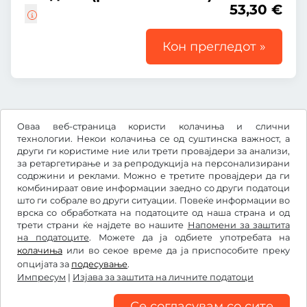
53,30 €
Кон прегледот »
Сите цени со вклучен законски ДДВ.
Оваа веб-страница користи колачиња и слични
технологии. Некои колачиња се од суштинска важност, а
други ги користиме ние или трети провајдери за анализи,
за ретаргетирање и за репродукција на персонализирани
содржини и реклами. Можно е третите провајдери да ги
€
EUR
комбинираат овие информации заедно со други податоци
што ги собрале во други ситуации. Повеќе информации во
врска со обработката на податоците од наша страна и од
трети страни ќе најдете во нашите
Facebook
Instagram
Напомени за заштита
на податоците
. Можете да ја одбиете употребата на
колачиња
или во секое време да ја приспособите преку
Општи услови и правила / Право на откажување
опцијата за
подесување
.
Изјава за заштита на личните податоци
Импресум
|
Изјава за заштита на личните податоци
Подесување на колачињата
Импресум
Се согласувам со сите