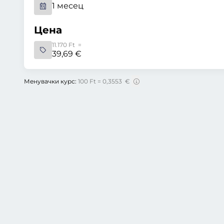
1 месец
Цена
11.170 Ft =
39,69 €
Менувачки курс:
100 Ft = 0,3553 €