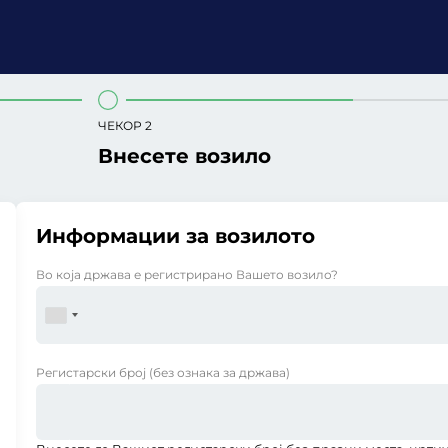
ЧЕКОР 2
Внесете возило
Информации за возилото
Во која држава е регистрирано Вашето возило?
Регистарски број
(без ознака за држава)