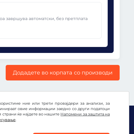
оа завршува автоматски, без претплата
Додадете во корпата со производи
користиме ние или трети провајдери за анализи, за
бинираат овие информации заедно со други податоци
и страни ќе најдете во нашите
Напомени за заштита на
есување
.