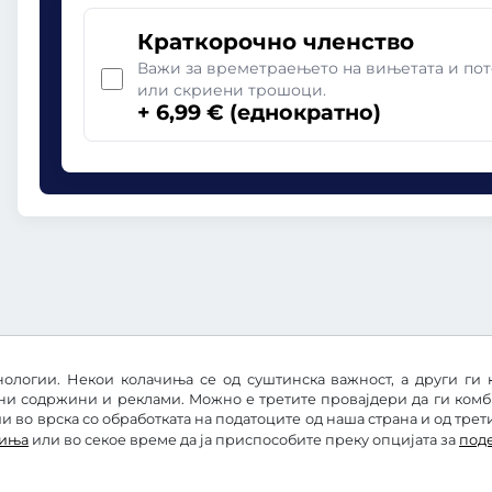
Краткорочно членство
Важи за времетраењето на вињетата и пот
или скриени трошоци.
+ 6,99 € (еднократно)
ологии. Некои колачиња се од суштинска важност, а други ги 
ни содржини и реклами. Можно е третите провајдери да ги ком
 во врска со обработката на податоците од наша страна и од трет
чиња
или во секое време да ја приспособите преку опцијата за
под