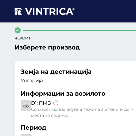
ЧЕКОР 1
Изберете производ
Земја на дестинација
Унгарија
Информации за возилото
D1:
ПМВ
Со максимална вкупна тежина 3,5 тони и до 7
места за седење
Период