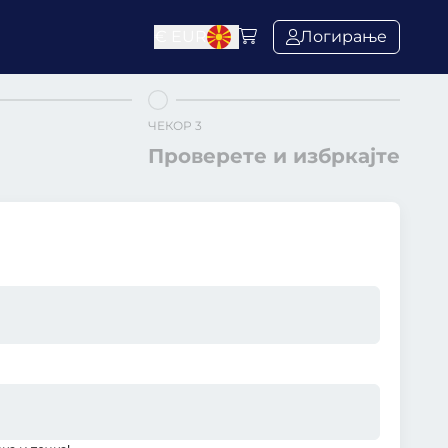
€
EUR
Логирање
ЧЕКОР 3
Проверете и избркајте