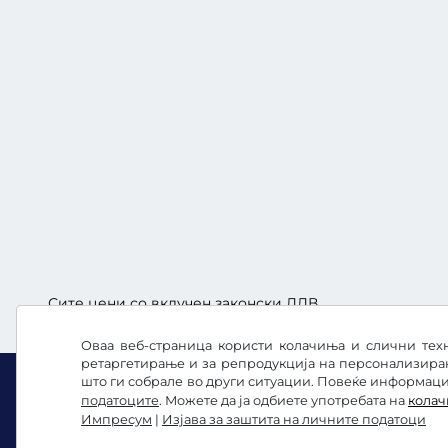
Сите цени со вклучен законски ДДВ.
Оваа веб-страница користи колачиња и слични техн
ретаргетирање и за репродукција на персонализира
што ги собрале во други ситуации. Повеќе информации
податоците
. Можете да ја одбиете употребата на
кола
Импресум
|
Изјава за заштита на личните податоци
Facebook
Instagram