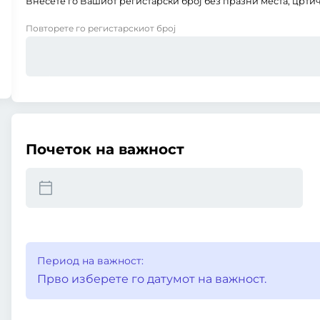
Внесете го Вашиот регистарски број без празни места, цртич
Повторете го регистарскиот број
Почеток на важност
Период на важност:
Прво изберете го датумот на важност.