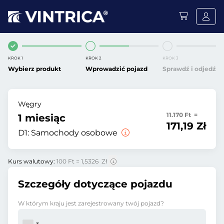
KROK 1
KROK 2
KROK 3
Wybierz produkt
Wprowadzić pojazd
Sprawdź i odjedź
Węgry
11.170 Ft =
1 miesiąc
171,19 Zł
D1:
Samochody osobowe
Kurs walutowy:
100 Ft = 1,5326 Zł
Szczegóły dotyczące pojazdu
W którym kraju jest zarejestrowany twój pojazd?