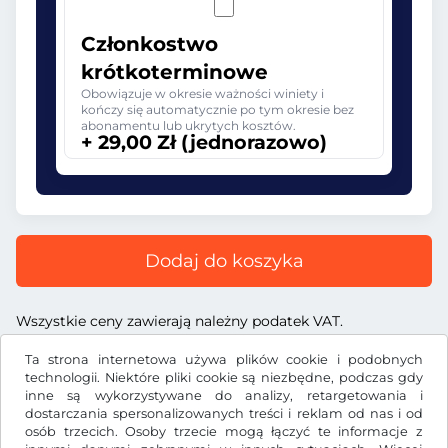
Członkostwo
krótkoterminowe
Obowiązuje w okresie ważności winiety i
kończy się automatycznie po tym okresie bez
abonamentu lub ukrytych kosztów.
+ 29,00 Zł (jednorazowo)
Dodaj do koszyka
Wszystkie ceny zawierają należny podatek VAT.
Ta strona internetowa używa plików cookie i podobnych
technologii. Niektóre pliki cookie są niezbędne, podczas gdy
inne są wykorzystywane do analizy, retargetowania i
dostarczania spersonalizowanych treści i reklam od nas i od
Zł
PLN
osób trzecich. Osoby trzecie mogą łączyć te informacje z