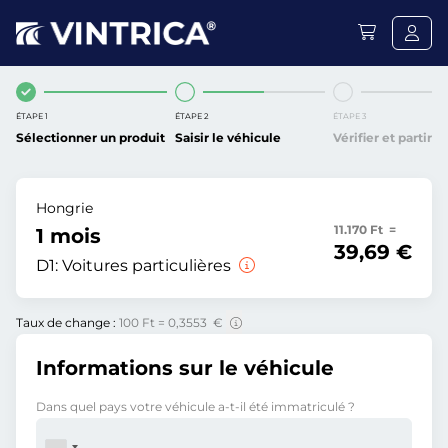
ÉTAPE 1
ÉTAPE 2
ÉTAPE 3
Sélectionner un produit
Saisir le véhicule
Vérifier et partir
Hongrie
11.170 Ft =
1 mois
39,69 €
D1:
Voitures particulières
Taux de change :
100 Ft = 0,3553 €
Informations sur le véhicule
Dans quel pays votre véhicule a-t-il été immatriculé ?