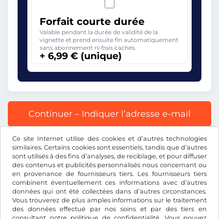
Forfait courte durée
Valable pendant la durée de validité de la
vignette et prend ensuite fin automatiquement
sans abonnement ni frais cachés.
+ 6,99 € (unique)
Continuer – Indiquer l’adresse e-mail
Ce site Internet utilise des cookies et d’autres technologies
Tous les prix s’entendent TVA incluse.
similaires. Certains cookies sont essentiels, tandis que d’autres
sont utilisés à des fins d’analyses, de reciblage, et pour diffuser
des contenus et publicités personnalisés nous concernant ou
en provenance de fournisseurs tiers. Les fournisseurs tiers
combinent éventuellement ces informations avec d’autres
données qui ont été collectées dans d’autres circonstances.
€
EUR
Vous trouverez de plus amples informations sur le traitement
des données effectué par nos soins et par des tiers en
consultant notre
politique de confidentialité
. Vous pouvez