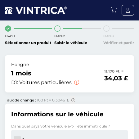
ÉTAPE 1
ÉTAPE 2
ÉTAPE 3
Sélectionner un produit
Saisir le véhicule
Vérifier et partir
Hongrie
11.170 Ft =
1 mois
34,03 £
D1:
Voitures particulières
Taux de change :
100 Ft = 0,3046 £
Informations sur le véhicule
Dans quel pays votre véhicule a-t-il été immatriculé ?