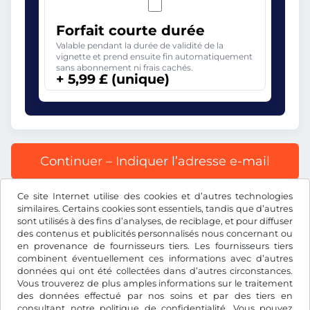
Forfait courte durée
Valable pendant la durée de validité de la
vignette et prend ensuite fin automatiquement
sans abonnement ni frais cachés.
+ 5,99 £ (unique)
Continuer – Indiquer l’adresse e-mail
Ce site Internet utilise des cookies et d’autres technologies
Tous les prix s’entendent TVA incluse.
similaires. Certains cookies sont essentiels, tandis que d’autres
sont utilisés à des fins d’analyses, de reciblage, et pour diffuser
des contenus et publicités personnalisés nous concernant ou
en provenance de fournisseurs tiers. Les fournisseurs tiers
combinent éventuellement ces informations avec d’autres
données qui ont été collectées dans d’autres circonstances.
£
GBP
Vous trouverez de plus amples informations sur le traitement
des données effectué par nos soins et par des tiers en
consultant notre
politique de confidentialité
. Vous pouvez