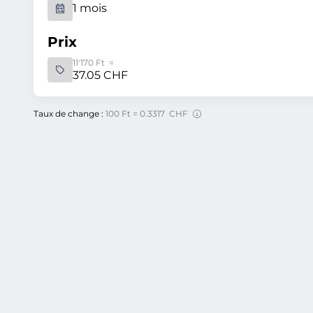
1 mois
Prix
11'170 Ft =
37.05 CHF
Taux de change :
100 Ft = 0.3317 CHF