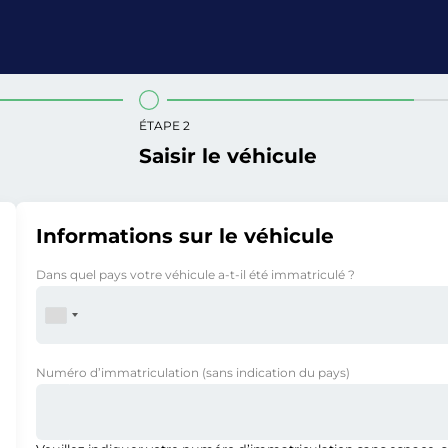
ÉTAPE 2
Saisir le véhicule
Informations sur le véhicule
Dans quel pays votre véhicule a-t-il été immatriculé ?
Numéro d’immatriculation
(sans indication du pays)