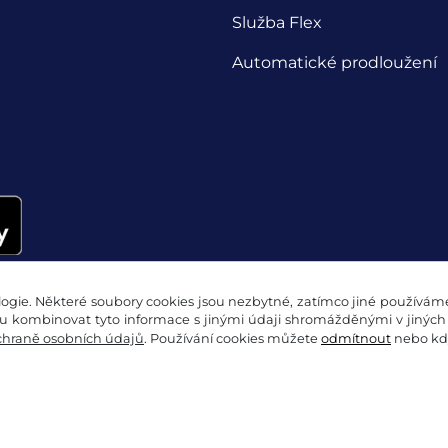
Služba Flex
Automatické prodloužení
gie. Některé soubory cookies jsou nezbytné, zatímco jiné používáme 
 kombinovat tyto informace s jinými údaji shromážděnými v jiných 
chraně osobních údajů
. Používání cookies můžete
odmítnout
nebo kdy
pení od smlouvy
Ochrana osobních údajů
Nastavení c