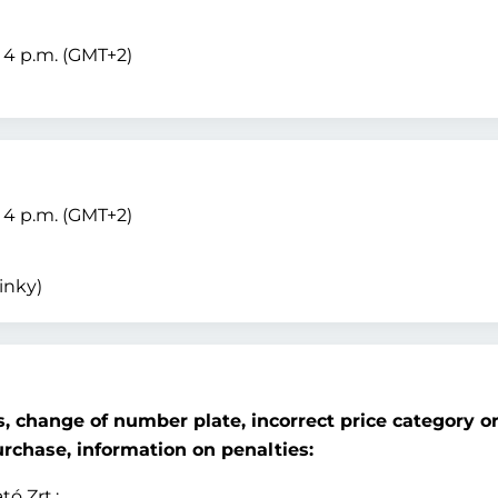
– 4 p.m. (GMT+2)
– 4 p.m. (GMT+2)
inky)
 change of number plate, incorrect price category o
urchase, information on penalties:
ó Zrt.: