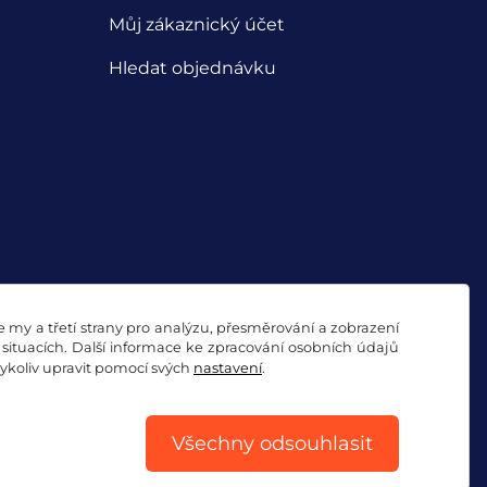
Můj zákaznický účet
Hledat objednávku
my a třetí strany pro analýzu, přesměrování a zobrazení
situacích. Další informace ke zpracování osobních údajů
koliv upravit pomocí svých
nastavení
.
ookies
Impresum
Všechny odsouhlasit