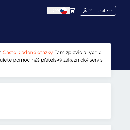
l
RON
Přihlásit se
še
Často kladené otázky
. Tam zpravidla rychle
bujete pomoc, náš přátelský zákaznický servis