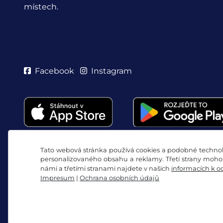
místech.
Facebook
Instagram
Tato webová stránka používá cookies a podobné technolo
personalizovaného obsahu a reklamy. Třetí strany mohou
námi a třetími stranami najdete v našich
informacích k o
Impresum
|
Ochrana osobních údajů
Všeobecné obchodní podmínky / Právo na odstou