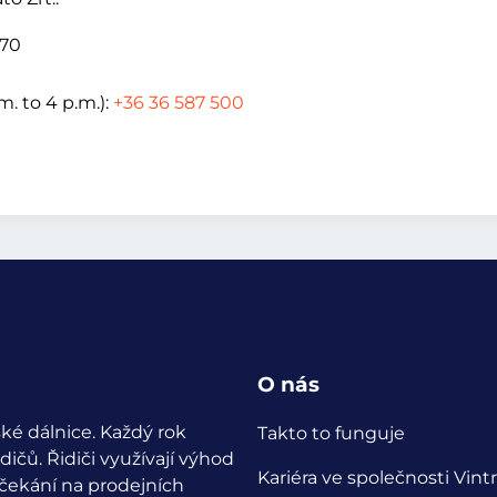
170
. to 4 p.m.):
+36 36 587 500
O nás
ké dálnice. Každý rok
Takto to funguje
idičů.
Řidiči využívají výhod
Kariéra ve společnosti Vintr
 čekání na prodejních