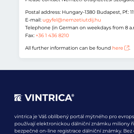
Postal address: Hungary-1380 Budapest, Pf.: 1
E-mail:
ugyfel@nemzetiutdij.hu
Telephone (in German on weekdays from 8 a.m
Fax:
+36 1 436 8210
All further information can be found
here
.
vintrica je Váš oblíbený portál mýtného pro evrops
používají elektronickou dálniční známku miliony ř
bezpečné on-line registrace dálniční známky. Bez