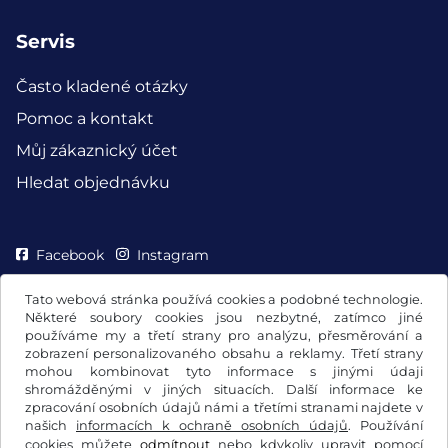
Servis
Často kladené otázky
Pomoc a kontakt
Můj zákaznický účet
Hledat objednávku
Facebook
Instagram
Tato webová stránka používá cookies a podobné technologie.
Některé soubory cookies jsou nezbytné, zatímco jiné
používáme my a třetí strany pro analýzu, přesměrování a
zobrazení personalizovaného obsahu a reklamy. Třetí strany
mohou kombinovat tyto informace s jinými údaji
shromážděnými v jiných situacích. Další informace ke
zpracování osobních údajů námi a třetími stranami najdete v
našich
informacích k ochraně osobních údajů
. Používání
cookies můžete
odmítnout
nebo kdykoliv upravit pomocí