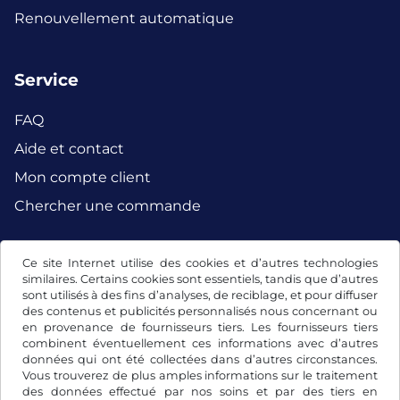
Renouvellement automatique
Service
FAQ
Aide et contact
Mon compte client
Chercher une commande
Ce site Internet utilise des cookies et d’autres technologies
Facebook
Instagram
similaires. Certains cookies sont essentiels, tandis que d’autres
sont utilisés à des fins d’analyses, de reciblage, et pour diffuser
des contenus et publicités personnalisés nous concernant ou
en provenance de fournisseurs tiers. Les fournisseurs tiers
combinent éventuellement ces informations avec d’autres
données qui ont été collectées dans d’autres circonstances.
Vous trouverez de plus amples informations sur le traitement
des données effectué par nos soins et par des tiers en