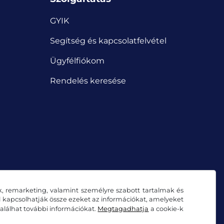
GYIK
Segítség és kapcsolatfelvétel
Ügyfélfiókom
Rendelés keresése
k, remarketing, valamint személyre szabott tartalmak és
al kapcsolhatják össze ezeket az információkat, amelyeket
alálhat további információkat.
Megtagadhatja
a cookie-k