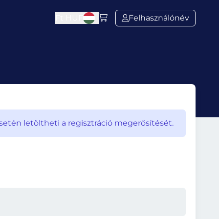
Ft
HUF
Felhasználónév
én letöltheti a regisztráció megerősítését.