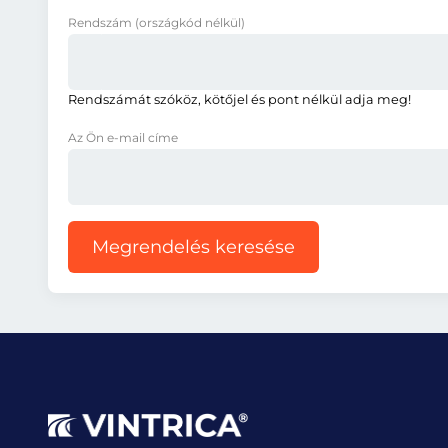
Rendszám
(országkód nélkül)
Rendszámát szóköz, kötőjel és pont nélkül adja meg!
Az Ön e-mail címe
Megrendelés keresése