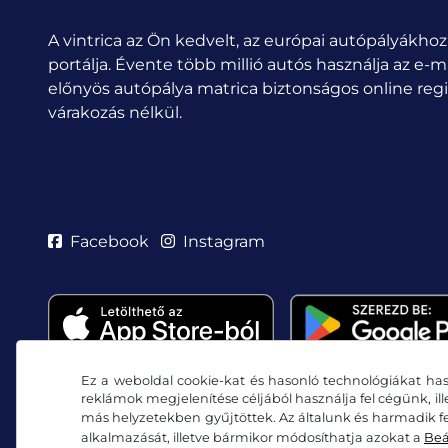
A vintrica az Ön kedvelt, az európai autópályákhoz
portálja. Évente több millió autós használja az e-m
előnyös autópálya matrica biztonságos online regis
várakozás nélkül.
Facebook
Instagram
Ez a weboldal cookie-kat és hasonló technológiákat has
reklámok megjelenítése céljából használja fel cégünk, il
más helyzetekben gyűjtöttek. Az általunk és harmadik fe
alkalmazását, illetve bármikor módosíthatja azokat a
Beá