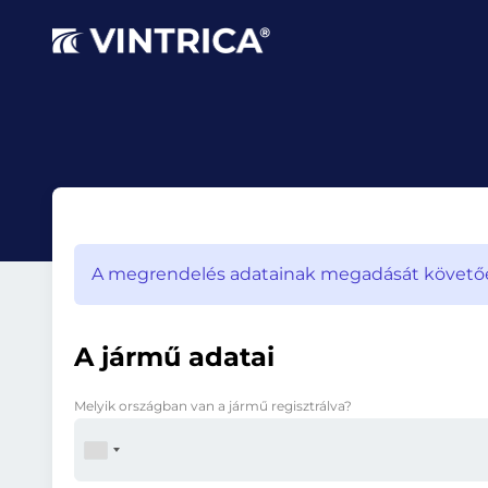
A megrendelés adatainak megadását követően 
A jármű adatai
Melyik országban van a jármű regisztrálva?