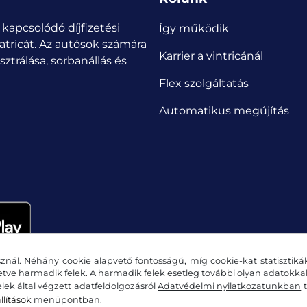
 kapcsolódó díjfizetési
Így működik
atricát.
Az autósok számára
Karrier a vintricánál
ztrálása, sorbanállás és
Flex szolgáltatás
Automatikus megújítás
znál. Néhány cookie alapvető fontosságú, míg cookie-kat statisztiká
letve harmadik felek. A harmadik felek esetleg további olyan adatokk
lek által végzett adatfeldolgozásról
Adatvédelmi nyilatkozatunkban
t
llítások
menüpontban.