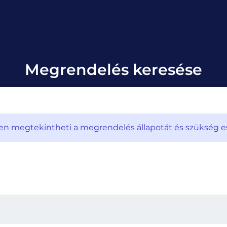
Megrendelés keresése
megtekintheti a megrendelés állapotát és szükség eset