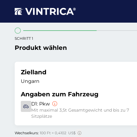
SCHRITT 1
Produkt wählen
Zielland
Ungarn
Angaben zum Fahrzeug
D1:
Pkw
Mit maximal 3,5t Gesamtgewicht und bis zu 7
Sitzplätze
Wechselkurs:
100 Ft = 0,4102 US$