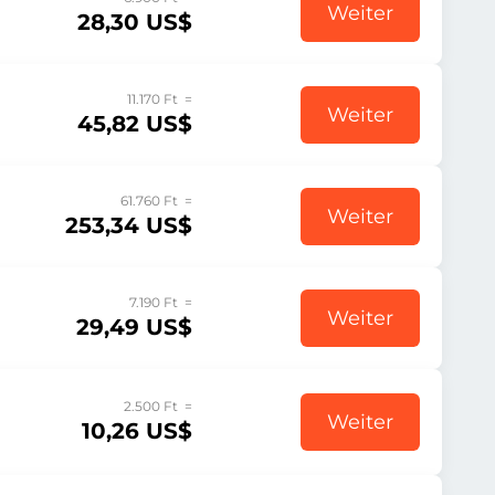
Weiter
28,30 US$
11.170 Ft =
Weiter
45,82 US$
61.760 Ft =
Weiter
253,34 US$
7.190 Ft =
Weiter
29,49 US$
2.500 Ft =
Weiter
10,26 US$