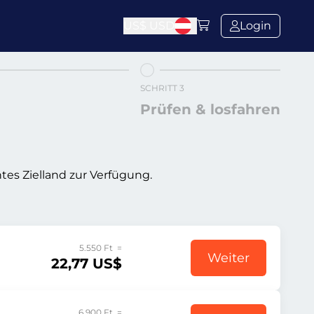
US$
USD
Login
SCHRITT 3
Prüfen & losfahren
tes Zielland zur Verfügung.
5.550 Ft =
Weiter
22,77 US$
6.900 Ft =