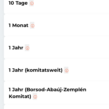
10 Tage
1 Monat
1 Jahr
1 Jahr (komitatsweit)
1 Jahr (Borsod-Abaúj-Zemplén
Komitat)