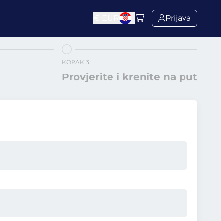
€
EUR
Prijava
KORAK 3
Provjerite i krenite na put