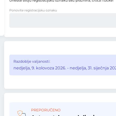
Unesite svoju registracijsku oznaku bez praznina, crtica i točke!
Ponovite registracijsku oznaku
Razdoblje valjanosti:
nedjelja, 9. kolovoza 2026. - nedjelja, 31. siječnja 20
PREPORUČENO