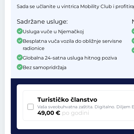
Sada se učlanite u vintrica Mobility Club i profitir
Sadržane usluge:
Usluga vuče u Njemačkoj
Besplatna vuča vozila do obližnje servisne
radionice
Globalna 24-satna usluga hitnog poziva
Bez samopridržaja
Turističko članstvo
Vaša sveobuhvatna zaštita. Digitalno. Diljem 
49,00 €
po godini