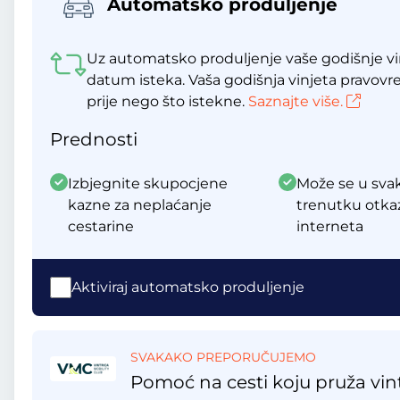
Automatsko produljenje
Uz automatsko produljenje vaše godišnje vin
datum isteka. Vaša godišnja vinjeta pravov
prije nego što istekne.
Saznajte više.
Prednosti
Izbjegnite skupocjene
Može se u sv
kazne za neplaćanje
trenutku otka
cestarine
interneta
Aktiviraj automatsko produljenje
SVAKAKO PREPORUČUJEMO
Pomoć na cesti koju pruža vint