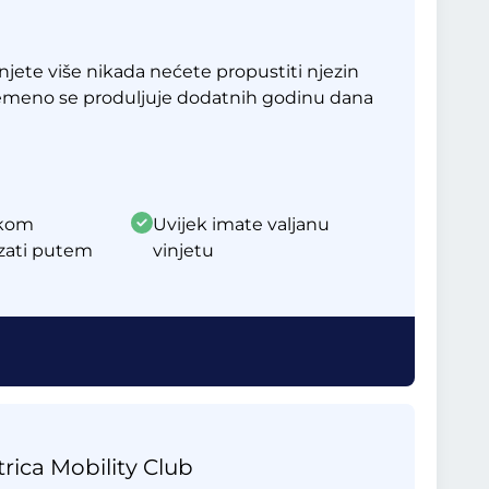
jete više nikada nećete propustiti njezin
remeno se produljuje dodatnih godinu dana
akom
Uvijek imate valjanu
zati putem
vinjetu
rica Mobility Club