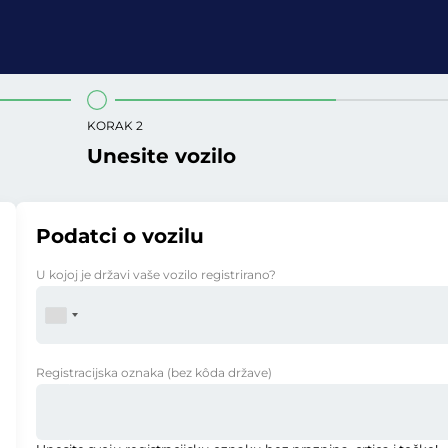
KORAK 2
Unesite vozilo
Podatci o vozilu
U kojoj je državi vaše vozilo registrirano?
Registracijska oznaka
(bez kôda države)