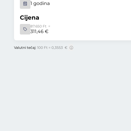
1 godina
Cijena
87.650 Ft =
311,46 €
Valutni tečaj:
100 Ft = 0,3553 €