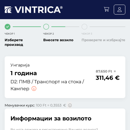
ЧЕКОР 1
ЧЕКОР 2
ЧЕКОР 3
Изберете
Внесете возило
Проверете и избркајте
производ
Унгарија
87.650 Ft =
1 година
311,46 €
D2:
ПМВ / Транспорт на стока /
Кампер
Менувачки курс:
100 Ft = 0,3553 €
Информации за возилото
Во која држава е регистрирано Вашето возило?