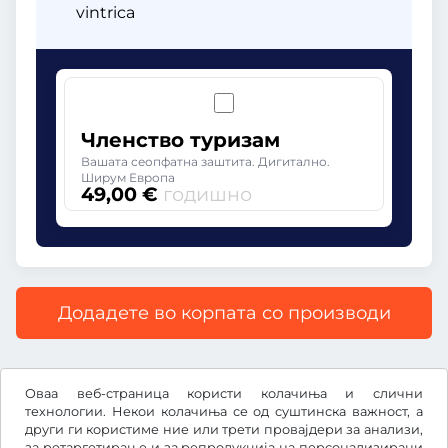
vintrica
Членство туризам
Вашата сеопфатна заштита. Дигитално.
Ширум Европа
49,00 €
годишно
Додадете во корпата со производи
Сите цени со вклучен законски ДДВ.
Оваа веб-страница користи колачиња и слични
технологии. Некои колачиња се од суштинска важност, а
други ги користиме ние или трети провајдери за анализи,
за ретаргетирање и за репродукција на персонализирани