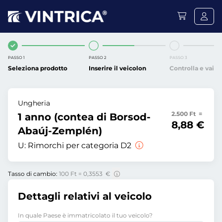
PASSO 1
PASSO 2
PASSO 3
Seleziona prodotto
Inserire il veicolon
Controlla e vai
Ungheria
2.500 Ft =
1 anno (contea di Borsod-
8,88 €
Abaúj-Zemplén)
U:
Rimorchi per categoria D2
Tasso di cambio:
100 Ft = 0,3553 €
Dettagli relativi al veicolo
In quale Paese è immatricolato il tuo veicolo?