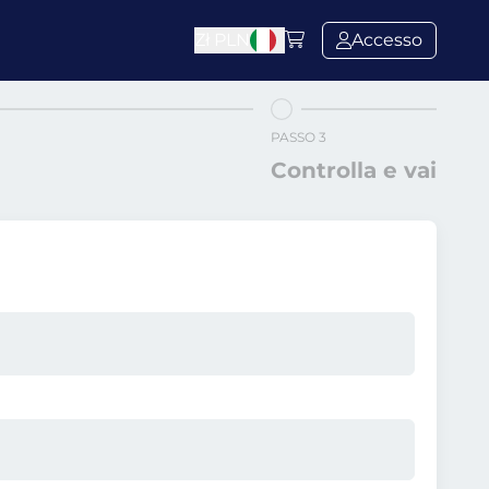
Zł
PLN
Accesso
PASSO 3
Controlla e vai