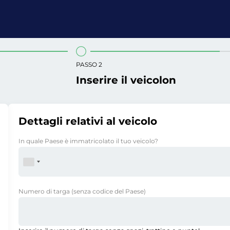
PASSO 2
Inserire il veicolon
Dettagli relativi al veicolo
In quale Paese è immatricolato il tuo veicolo?
Numero di targa
(senza codice del Paese)