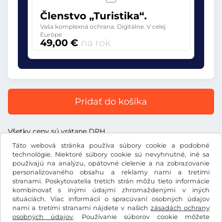
Členstvo „Turistika“.
Vaša komplexná ochrana. Digitálne. V celej
Európe
49,00 €
na rok
Pridať do košíka
Všetky ceny sú vrátane DPH.
Táto webová stránka používa súbory cookie a podobné
technológie. Niektoré súbory cookie sú nevyhnutné, iné sa
používajú na analýzu, opätovné cielenie a na zobrazovanie
personalizovaného obsahu a reklamy nami a tretími
€
stranami. Poskytovatelia tretích strán môžu tieto informácie
EUR
kombinovať s inými údajmi zhromaždenými v iných
situáciách. Viac informácií o spracúvaní osobných údajov
nami a tretími stranami nájdete v našich
zásadách ochrany
Facebook
Instagram
osobných údajov
. Používanie súborov cookie môžete