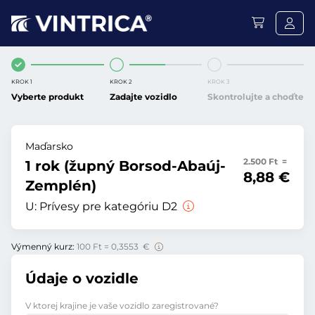
KROK 1
KROK 2
KROK 3
Vyberte produkt
Zadajte vozidlo
Skontrolujte a choďte
Maďarsko
2.500 Ft =
1 rok (župný Borsod-Abaúj-
8,88 €
Zemplén)
U:
Prívesy pre kategóriu D2
Výmenný kurz:
100 Ft = 0,3553 €
Údaje o vozidle
V ktorej krajine je vaše vozidlo zaregistrované?