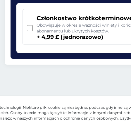
Członkostwo krótkoterminow
Obowiązuje w okresie ważności winiety i końc
abonamentu lub ukrytych kosztów.
+ 4,99 £ (jednorazowo)
echnologii. Niektóre pliki cookie są niezbędne, podczas gdy inne są 
zecich. Osoby trzecie mogą łączyć te informacje z innymi danymi ze
znaleźć w naszych
informacjach o ochronie danych osobowych
. Użyt