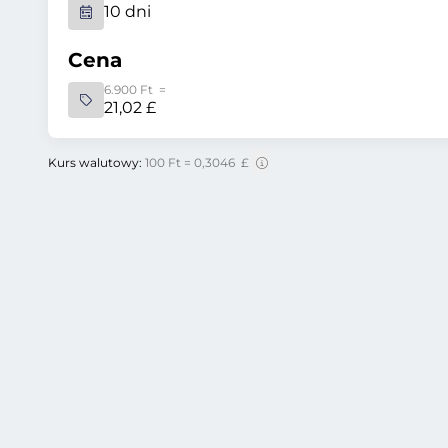
10 dni
Cena
6.900 Ft =
21,02 £
Kurs walutowy:
100 Ft = 0,3046 £