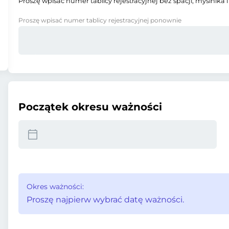
Proszę wpisać numer tablicy rejestracyjnej bez spacji, myślnika i
Proszę wpisać numer tablicy rejestracyjnej ponownie
Początek okresu ważności
Okres ważności:
Proszę najpierw wybrać datę ważności.