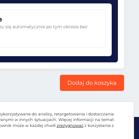
e
zy się automatycznie po tym okresie bez
Dodaj do koszyka
wykorzystywane do analizy, retargetowania i dostarczania
branymi w innych sytuacjach. Więcej informacji na temat
kownik może w każdej chwili
zrezygnować
z korzystania z