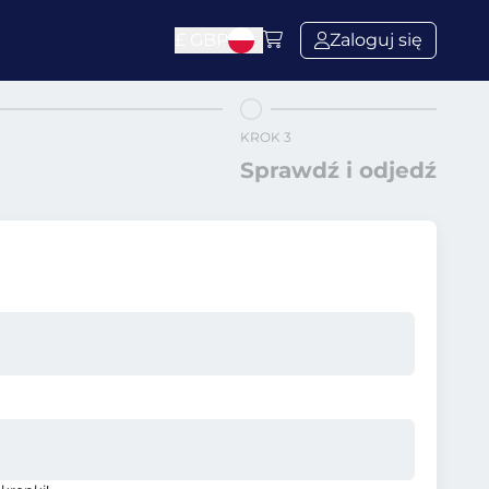
£
GBP
Zaloguj się
KROK 3
Sprawdź i odjedź