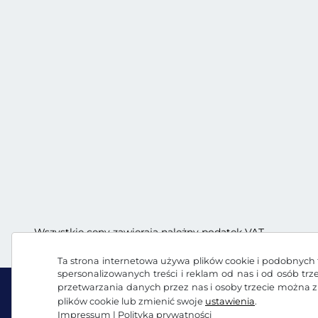
Wszystkie ceny zawierają należny podatek VAT.
Ta strona internetowa używa plików cookie i podobnych t
spersonalizowanych treści i reklam od nas i od osób tr
przetwarzania danych przez nas i osoby trzecie można 
plików cookie lub zmienić swoje
ustawienia
.
Impressum
|
Polityka prywatności