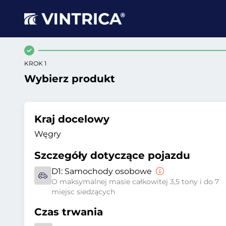
KROK 1
Wybierz produkt
Kraj docelowy
Węgry
Szczegóły dotyczące pojazdu
D1:
Samochody osobowe
O maksymalnej masie całkowitej 3,5 tony i do 7
miejsc siedzących
Czas trwania