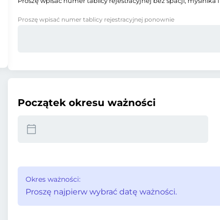
Proszę wpisać numer tablicy rejestracyjnej bez spacji, myślnika i
Proszę wpisać numer tablicy rejestracyjnej ponownie
Początek okresu ważności
Okres ważności:
Proszę najpierw wybrać datę ważności.