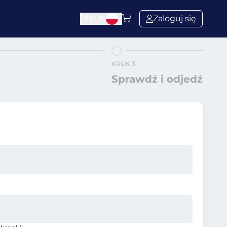
Zł
PLN
Zaloguj się
KROK 3
Sprawdź i odjedź