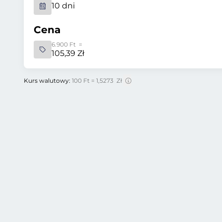
10 dni
Cena
6.900 Ft =
105,39 Zł
Kurs walutowy:
100 Ft = 1,5273 Zł