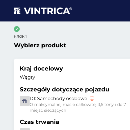
KROK 1
Wybierz produkt
Kraj docelowy
Węgry
Szczegóły dotyczące pojazdu
D1:
Samochody osobowe
O maksymalnej masie całkowitej 3,5 tony i do 7
miejsc siedzących
Czas trwania