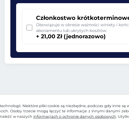
Członkostwo krótkoterminow
Obowiązuje w okresie ważności winiety i końc
abonamentu lub ukrytych kosztów.
+ 21,00 Zł (jednorazowo)
echnologii. Niektóre pliki cookie są niezbędne, podczas gdy inne są 
zecich. Osoby trzecie mogą łączyć te informacje z innymi danymi ze
znaleźć w naszych
informacjach o ochronie danych osobowych
. Użyt