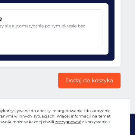
e
zy się automatycznie po tym okresie bez
Dodaj do koszyka
wykorzystywane do analizy, retargetowania i dostarczania
branymi w innych sytuacjach. Więcej informacji na temat
kownik może w każdej chwili
zrezygnować
z korzystania z