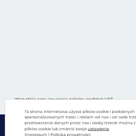
Wszystkie ceny zawierają należny podatek VAT.
Ta strona internetowa używa plików cookie i podobnych t
spersonalizowanych treści i reklam od nas i od osób tr
przetwarzania danych przez nas i osoby trzecie można 
plików cookie lub zmienić swoje
ustawienia
.
Impressum
|
Polityka prywatności