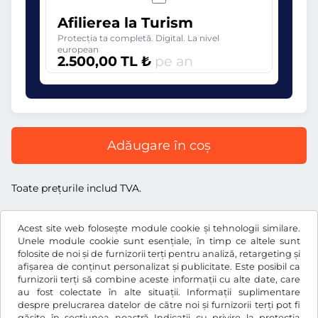
Afilierea la Turism
Protecția ta completă. Digital. La nivel
european
2.500,00 TL ₺
pe an
Adăugare în coș
Toate prețurile includ TVA.
Acest site web folosește module cookie și tehnologii similare.
Unele module cookie sunt esențiale, în timp ce altele sunt
folosite de noi și de furnizorii terți pentru analiză, retargeting și
TL ₺
TRY
afișarea de conținut personalizat și publicitate. Este posibil ca
furnizorii terți să combine aceste informații cu alte date, care
au fost colectate în alte situații. Informații suplimentare
despre prelucrarea datelor de către noi și furnizorii terți pot fi
Facebook
Instagram
găsite în secțiunea noastră
Indicații cu privire la protecția