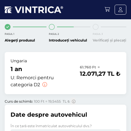
PASUL 1
PASUL 2
PASUL 3
Alegeți produsul
Introduceți vehiculul
Verificați și plecați
Ungaria
61.760 Ft =
1 an
12.071,27 TL ₺
U:
Remorci pentru
categoria D2
Curs de schimb:
100 Ft = 19,5455 TL ₺
Date despre autovehicul
În ce ţară este înmatriculat autovehiculul dvs.?