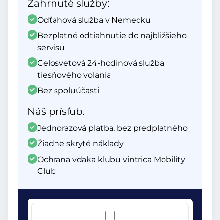
Zahrnuté služby:
Odťahová služba v Nemecku
Bezplatné odtiahnutie do najbližšieho
servisu
Celosvetová 24-hodinová služba
tiesňového volania
Bez spoluúčasti
Náš prísľub:
Jednorazová platba, bez predplatného
Žiadne skryté náklady
Ochrana vďaka klubu vintrica Mobility
Club