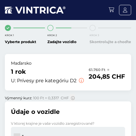
KROK 1
KROK 2
KROK 3
Vyberte produkt
Zadajte vozidlo
Skontrolujte a choďte
Maďarsko
61.760 Ft =
1 rok
204,85 CHF
U:
Prívesy pre kategóriu D2
Výmenný kurz:
100 Ft = 0,3317 CHF
Údaje o vozidle
V ktorej krajine je vaše vozidlo zaregistrované?