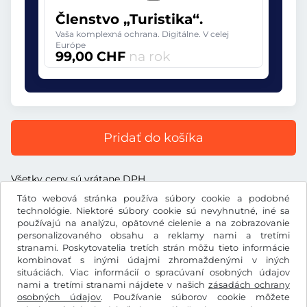
Členstvo „Turistika“.
Vaša komplexná ochrana. Digitálne. V celej
Európe
99,00 CHF
na rok
Pridať do košíka
Všetky ceny sú vrátane DPH.
Táto webová stránka používa súbory cookie a podobné
technológie. Niektoré súbory cookie sú nevyhnutné, iné sa
používajú na analýzu, opätovné cielenie a na zobrazovanie
personalizovaného obsahu a reklamy nami a tretími
CHF
stranami. Poskytovatelia tretích strán môžu tieto informácie
kombinovať s inými údajmi zhromaždenými v iných
situáciách. Viac informácií o spracúvaní osobných údajov
nami a tretími stranami nájdete v našich
zásadách ochrany
Facebook
Instagram
osobných údajov
. Používanie súborov cookie môžete