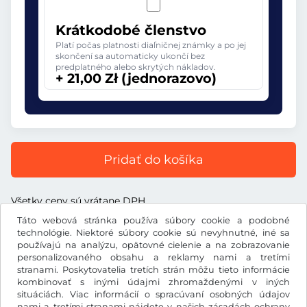
Krátkodobé členstvo
Platí počas platnosti diaľničnej známky a po jej
skončení sa automaticky ukončí bez
predplatného alebo skrytých nákladov.
+ 21,00 Zł (jednorazovo)
Pridať do košíka
Všetky ceny sú vrátane DPH.
Táto webová stránka používa súbory cookie a podobné
technológie. Niektoré súbory cookie sú nevyhnutné, iné sa
používajú na analýzu, opätovné cielenie a na zobrazovanie
personalizovaného obsahu a reklamy nami a tretími
Zł
stranami. Poskytovatelia tretích strán môžu tieto informácie
PLN
kombinovať s inými údajmi zhromaždenými v iných
situáciách. Viac informácií o spracúvaní osobných údajov
nami a tretími stranami nájdete v našich
zásadách ochrany