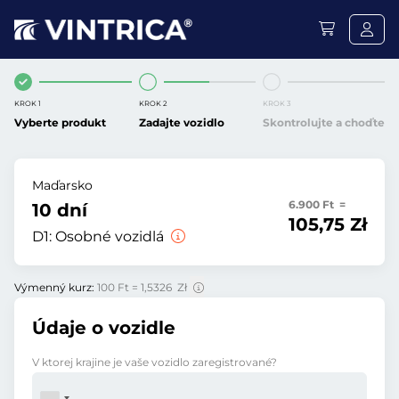
KROK 1
KROK 2
KROK 3
Vyberte produkt
Zadajte vozidlo
Skontrolujte a choďte
Maďarsko
6.900 Ft =
10 dní
105,75 Zł
D1:
Osobné vozidlá
Výmenný kurz:
100 Ft = 1,5326 Zł
Údaje o vozidle
V ktorej krajine je vaše vozidlo zaregistrované?