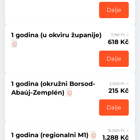
Dalje
1 godina (u okviru županije)
7.190 Ft =
618 Kč
Dalje
1 godina (okružni Borsod-
2.500 Ft =
215 Kč
Abaúj-Zemplén)
Dalje
15.000 Ft =
1 godina (regionalni M1)
1.288 Kč