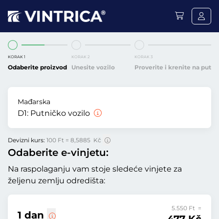
KORAK 1
KORAK 2
KORAK 3
Odaberite proizvod
Unesite vozilo
Proverite i krenite na put
Mađarska
D1:
Putničko vozilo
Devizni kurs:
100 Ft = 8,5885 Kč
Odaberite e-vinjetu:
Na raspolaganju vam stoje sledeće vinjete za
željenu zemlju odredišta:
5.550 Ft =
1 dan