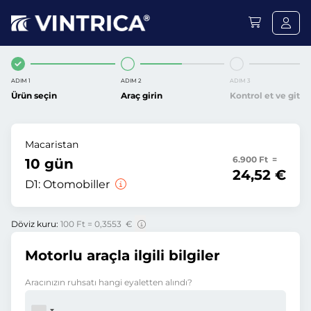
ADIM 1
ADIM 2
ADIM 3
Ürün seçin
Araç girin
Kontrol et ve git
Macaristan
6.900 Ft =
10 gün
24,52 €
D1:
Otomobiller
Döviz kuru:
100 Ft = 0,3553 €
Motorlu araçla ilgili bilgiler
Aracınızın ruhsatı hangi eyaletten alındı?