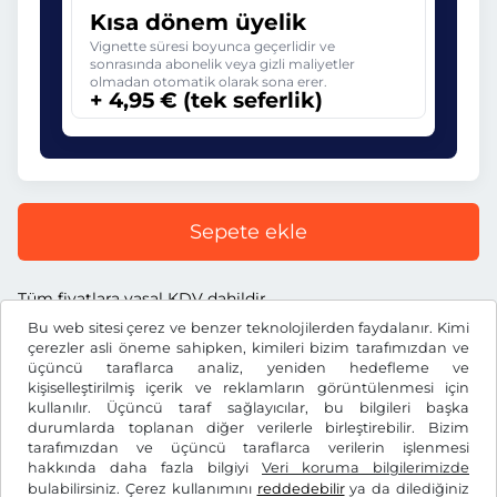
Kısa dönem üyelik
Vignette süresi boyunca geçerlidir ve
sonrasında abonelik veya gizli maliyetler
olmadan otomatik olarak sona erer.
+ 4,95 € (tek seferlik)
Sepete ekle
Tüm fiyatlara yasal KDV dahildir.
Bu web sitesi çerez ve benzer teknolojilerden faydalanır. Kimi
çerezler asli öneme sahipken, kimileri bizim tarafımızdan ve
üçüncü taraflarca analiz, yeniden hedefleme ve
kişiselleştirilmiş içerik ve reklamların görüntülenmesi için
kullanılır. Üçüncü taraf sağlayıcılar, bu bilgileri başka
€
EUR
durumlarda toplanan diğer verilerle birleştirebilir. Bizim
tarafımızdan ve üçüncü taraflarca verilerin işlenmesi
hakkında daha fazla bilgiyi
Veri koruma bilgilerimizde
Facebook
Instagram
bulabilirsiniz. Çerez kullanımını
reddedebilir
ya da dilediğiniz