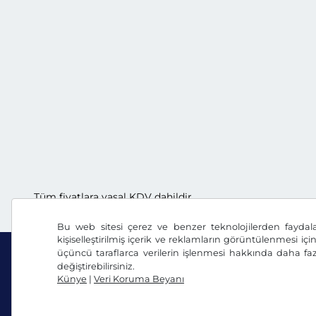
Tüm fiyatlara yasal KDV dahildir.
Bu web sitesi çerez ve benzer teknolojilerden faydal
kişiselleştirilmiş içerik ve reklamların görüntülenmesi içi
üçüncü taraflarca verilerin işlenmesi hakkında daha faz
değiştirebilirsiniz.
Künye
|
Veri Koruma Beyanı
Facebook
Instagram