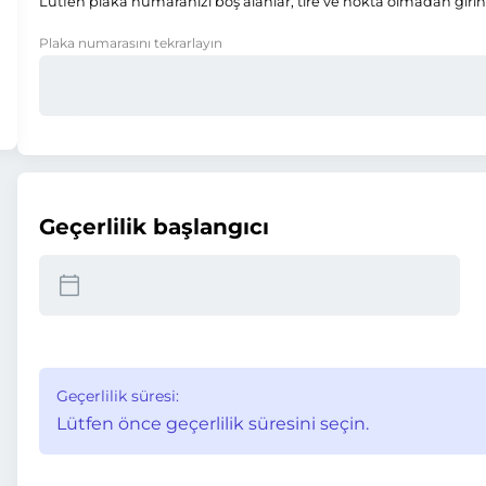
Lütfen plaka numaranızı boş alanlar, tire ve nokta olmadan girin
Plaka numarasını tekrarlayın
Geçerlilik başlangıcı
Geçerlilik süresi:
Lütfen önce geçerlilik süresini seçin.