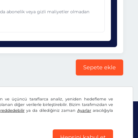
nda abonelik veya gizli maliyetler olmadan
Sepete ekle
dan ve üçüncü taraflarca analiz, yeniden hedefleme ve
lanan diğer verilerle birleştirebilir. Bizim tarafımızdan ve
ı
reddedebilir
ya da dilediğiniz zaman
Ayarlar
aracılığıyla
Hepsini kabul et