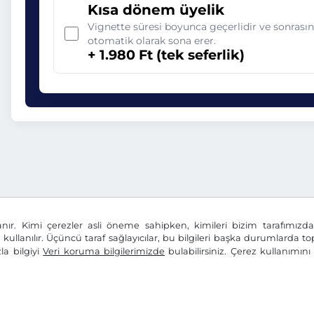
Kısa dönem üyelik
Vignette süresi boyunca geçerlidir ve sonrası
otomatik olarak sona erer.
+ 1.980 Ft (tek seferlik)
anır. Kimi çerezler asli öneme sahipken, kimileri bizim tarafımız
n kullanılır. Üçüncü taraf sağlayıcılar, bu bilgileri başka durumlarda top
la bilgiyi
Veri koruma bilgilerimizde
bulabilirsiniz. Çerez kullanımın