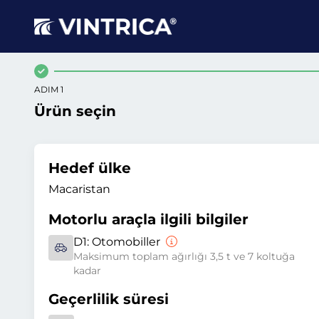
ADIM 1
Ürün seçin
Hedef ülke
Macaristan
Motorlu araçla ilgili bilgiler
D1:
Otomobiller
Maksimum toplam ağırlığı 3,5 t ve 7 koltuğa
kadar
Geçerlilik süresi