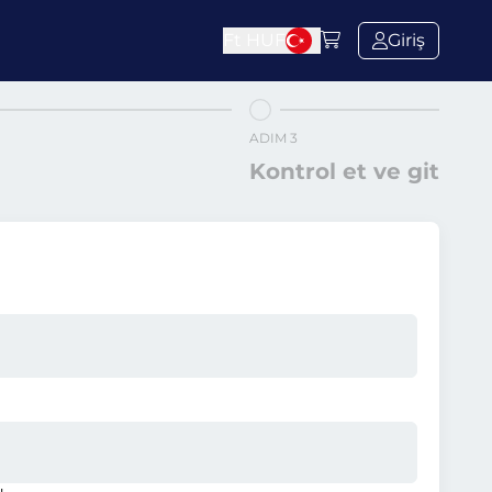
Ft
HUF
Giriş
ADIM 3
Kontrol et ve git