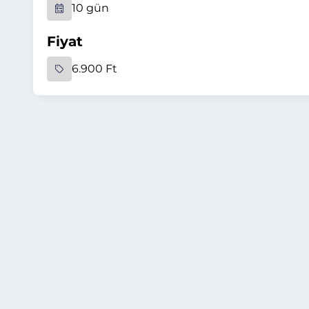
10 gün
Fiyat
6.900 Ft