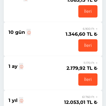
1.083,13 TL ₺
İleri
6.900 Ft =
10 gün
1.346,60 TL ₺
İleri
11.170 Ft =
1 ay
2.179,92 TL ₺
İleri
61.760 Ft =
1 yıl
12.053,01 TL ₺