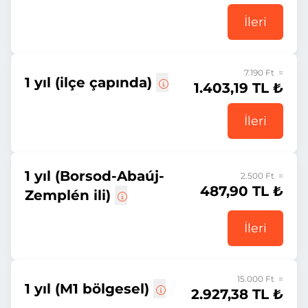
İleri
7.190 Ft =
1 yıl (ilçe çapında)
1.403,19 TL ₺
İleri
1 yıl (Borsod-Abaúj-
2.500 Ft =
487,90 TL ₺
Zemplén ili)
İleri
15.000 Ft =
1 yıl (M1 bölgesel)
2.927,38 TL ₺