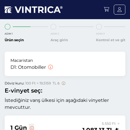
ADIM 1
ADIM 2
ADIM 3
Ürün seçin
Araç girin
Kontrol et ve git
Macaristan
D1:
Otomobiller
Döviz kuru:
100 Ft = 19,5159 TL ₺
E-vinyet seç:
İstediğiniz varış ülkesi için aşağıdaki vinyetler
mevcuttur.
5.550 Ft =
1 Gün