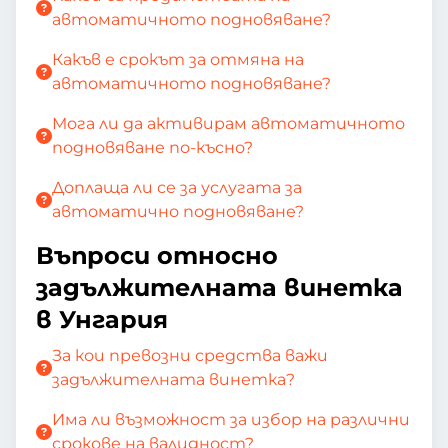
автоматичното подновяване?
Какъв е срокът за отмяна на
автоматичното подновяване?
Мога ли да активирам автоматичното
подновяване по-късно?
Доплаща ли се за услугата за
автоматично подновяване?
Въпроси относно
задължителната винетка
в Унгария
За кои превозни средства важи
задължителната винетка?
Има ли възможност за избор на различни
срокове на валидност?