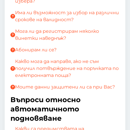
избера?
Има ли възможност за избор на различни
срокове на валидност?
Мога ли да регистрирам няколко
винетки наведнъж?
Абонирам ли се?
Какво мога да направя, ако не съм
получил потвърждение на поръчката по
електронната поща?
Моите данни защитени ли са при Вас?
Въпроси относно
автоматичното
подновяване
Какви са предимствата на