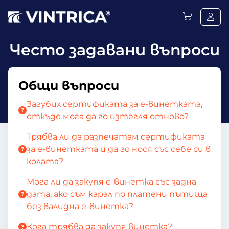
Често задавани въпроси
Общи въпроси
Загубих сертификата за е-винетката,
откъде мога да го изтегля отново?
Трябва ли да разпечатам сертификата
за е-винетката и да го нося със себе си в
колата?
Мога ли да закупя е-винетка със задна
дата, ако съм карал по платени пътища
без валидна е-винетка?
Кога трябва да закупя винетка?