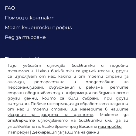
FAQ
Помощ и контакт
Моят клиентски профил
Ред за търсене
Facebook
Instagram
Този уебсайт използва бисквитки и подобни
технологии. Някои бисквитки са задължителни, други
се използват от нас, както и от трети страни за
анализи, ретаргетинг и представяне на
персонализирани съдържания и реклама. Третите
страни обединяват тази информация по възможност с
други данни, които са били събрани при други
ситуации. Повече информация за обработката на данни
от нас и трети страни ще намерите в нашите
указания за защита на данните
. Можете да
отхвърлите
използването на бисквитки или да ги
Общи условия / право на отказ
управлявате по всяко време чрез Вашите
настройки
.
Импресум
|
Декларация за защита на данни
Декларация за защита на данни