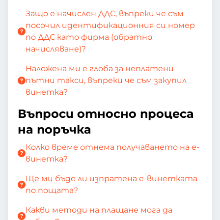
Защо е начислен ДДС, въпреки че съм
посочил идентификационния си номер
по ДДС като фирма (обратно
начисляване)?
Наложена ми е глоба за неплатени
пътни такси, въпреки че съм закупил
винетка?
Въпроси относно процеса
на поръчка
Колко време отнема получаването на е-
винетка?
Ще ми бъде ли изпратена е-винетката
по пощата?
Какви методи на плащане мога да