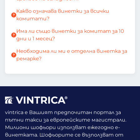
Какво означава винетки за всички
комитати?
Има ли също винетки за комитат за 10
дни и 1 месец?
Необходима ли ми е отделна винетка за
ремарке?
vintrica е Вашият предпочитан портал за
пътни такси за европейските магистрали.
Милиони шофьори използват ежегодно е-
винетката.
Шофьорите се възползват от