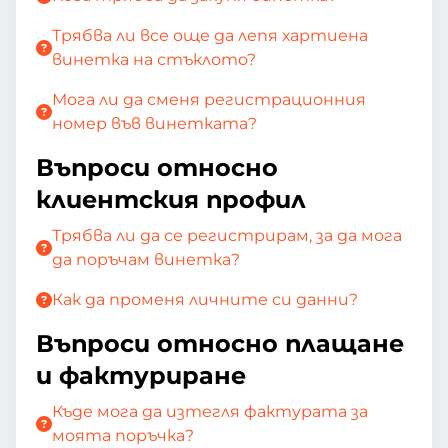
Трябва ли все още да лепя хартиена
винетка на стъклото?
Мога ли да сменя регистрационния
номер във винетката?
Въпроси относно
клиентския профил
Трябва ли да се регистрирам, за да мога
да поръчам винетка?
Как да променя личните си данни?
Въпроси относно плащане
и фактуриране
Къде мога да изтегля фактурата за
моята поръчка?