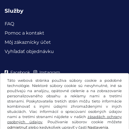
Služby
FAQ
Pomoc a kontakt
Môj zákaznícky účet
Vyhľadať objednávku
Facebook
Instagram
Táto webová stránka používa súbory cookie a podobné
technológie. Niektoré súbory cookie sú nevyhnutné, iné sa
používajú na analýzu, opätovné cielenie a na zobrazovanie
personalizovaného obsahu a reklamy nami a tretími
stranami. Poskytovatelia tretích strán môžu tieto informácie
kombinovať s inými údajmi zhromaždenými v iných
situáciách. Viac informácií o spracúvaní osobných údajov
nami a tretími stranami nájdete v našich
zásadách ochrany
osobných údajov
. Používanie súborov cookie môžete
odmietnuť
alebo kedykoľvek upraviť v časti
Nastavenia
.