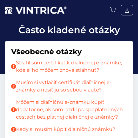
Často kladené otázky
Všeobecné otázky
Stratil som certifikát k diaľničnej e-známke,
kde si ho môžem znova stiahnuť?
Musím si vytlačiť certifikát diaľničnej e-
známky a nosiť ju so sebou v aute?
Môžem si diaľničnú e-známku kúpiť
dodatočne, ak som jazdil po spoplatnených
cestách bez platnej diaľničnej e-známky?
Kedy si musím kúpiť diaľničnú známku?