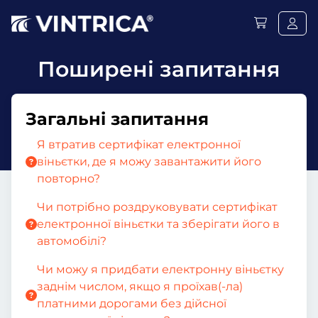
Поширені запитання
Загальні запитання
Я втратив сертифікат електронної
віньєтки, де я можу завантажити його
повторно?
Чи потрібно роздруковувати сертифікат
електронної віньєтки та зберігати його в
автомобілі?
Чи можу я придбати електронну віньєтку
заднім числом, якщо я проїхав(-ла)
платними дорогами без дійсної