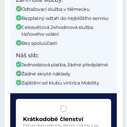
Odtažovací služba v Německu
Bezplatný odtah do nejbližšího servisu
Celosvětová 24hodinová služba
tísňového volání
Bez spoluúčasti
Náš slib:
Jednorázová platba, žádné předplatné
Žádné skryté náklady
Zajištění od klubu vintrica Mobility
Krátkodobé členství
Platí po dobu platnosti dálniční známky a po