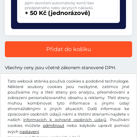
jejím skončení automaticky končí bez
předplatného nebo skrytých nákladů.
+ 50 Kč (jednorázově)
Přidat do košíku
Všechny ceny jsou včetně zákonem stanovené DPH.
Tato webová stránka používá cookies a podobné technologie.
Některé soubory cookies jsou nezbytné, zatímco jiné
používáme my a třetí strany pro analýzu, přesměrování a
zobrazení personalizovaného obsahu a reklamy. Třetí strany
Kč
CZK
mohou kombinovat tyto informace s jinými údaji
shromážděnými v jiných situacích. Další informace ke
zpracování osobních údajů námi a třetími stranami najdete v
Facebook
Instagram
našich
informacích k ochraně osobních údajů
. Používání
cookies můžete
odmítnout
nebo kdykoliv upravit pomocí
Všeobecné obchodní podmínky / Právo na odstoupení od
svých
nastavení
.
smlouvy