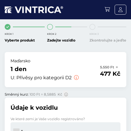
KROK 1
KROK 2
KROK 3
Vyberte produkt
Zadejte vozidlo
Zkontrolujte a jeďte
Maďarsko
5.550 Ft =
1 den
477 Kč
U:
Přívěsy pro kategorii D2
Směnný kurz:
100 Ft = 8,5885 Kč
Údaje k vozidlu
Ve které zemi je Vaše vozidlo registrováno?