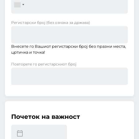
Регистарски број
(без ознака за држава)
Внесете го Вашиот регистарски број без празни места,
цртичка и точка!
Повторете го регистарскиот број
Почеток на важност