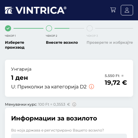
ЧЕКОР 1
ЧЕКОР 2
ЧЕКОР 3
Изберете
Внесете возило
Проверете и избркајте
производ
Унгарија
5.550 Ft =
1 ден
19,72 €
U:
Приколки за категорија D2
Менувачки курс:
100 Ft = 0,3553 €
Информации за возилото
Во која држава е регистрирано Вашето возило?