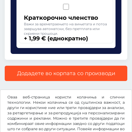
Краткорочно членство
Важи за времетраењето на вињетата и потоа
завршува автоматски, без претплата или
скриени трошоци.
+ 1,99 € (еднократно)
Додадете во корпата со производи
Сите цени со вклучен законски ДДВ.
Оваа веб-страница користи колачиња и слични
технологии. Некои колачиња се од суштинска важност, а
други ги користиме ние или трети провајдери за анализи,
за ретаргетирање и за репродукција на персонализирани
содржини и реклами. Можно е третите провајдери да ги
€
EUR
комбинираат овие информации заедно со други податоци
што ги собрале во други ситуации. Повеќе информации во