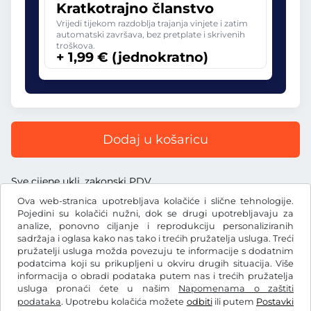
Kratkotrajno članstvo
Vrijedi tijekom razdoblja trajanja vinjete i zatim
automatski završava, bez pretplate i skrivenih
troškova.
+ 1,99 € (jednokratno)
Dodaj u košaricu
Sve cijene uklj. zakonski PDV
Ova web-stranica upotrebljava kolačiće i slične tehnologije.
Pojedini su kolačići nužni, dok se drugi upotrebljavaju za
analize, ponovno ciljanje i reprodukciju personaliziranih
sadržaja i oglasa kako nas tako i trećih pružatelja usluga. Treći
€
pružatelji usluga možda povezuju te informacije s dodatnim
EUR
podatcima koji su prikupljeni u okviru drugih situacija. Više
informacija o obradi podataka putem nas i trećih pružatelja
usluga pronaći ćete u našim
Napomenama o zaštiti
Facebook
Instagram
podataka
. Upotrebu kolačića možete
odbiti
ili putem
Postavki