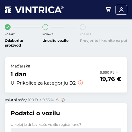
KORAK 1
KORAK 2
KORAK 3
Odaberite
Unesite vozilo
Provjerite i krenite na put
proizvod
Mađarska
5.550 Ft =
1 dan
19,76 €
U:
Prikolice za kategoriju D2
Valutni tečaj:
100 Ft = 0,3560 €
Podatci o vozilu
U kojoj je državi vaše vozilo registrirano?