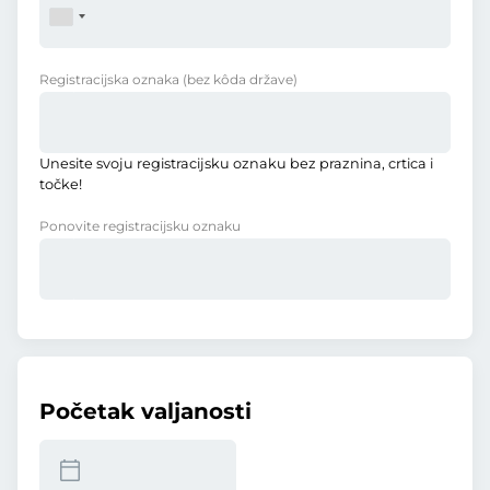
Registracijska oznaka
(bez kôda države)
Unesite svoju registracijsku oznaku bez praznina, crtica i
točke!
Ponovite registracijsku oznaku
Početak valjanosti