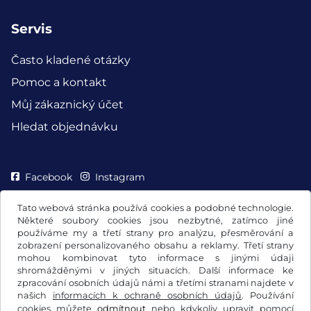
Servis
Často kladené otázky
Pomoc a kontakt
Můj zákaznický účet
Hledat objednávku
Facebook
Instagram
Tato webová stránka používá cookies a podobné technologie.
Některé soubory cookies jsou nezbytné, zatímco jiné
používáme my a třetí strany pro analýzu, přesměrování a
zobrazení personalizovaného obsahu a reklamy. Třetí strany
mohou kombinovat tyto informace s jinými údaji
shromážděnými v jiných situacích. Další informace ke
zpracování osobních údajů námi a třetími stranami najdete v
našich
informacích k ochraně osobních údajů
. Používání
cookies můžete
odmítnout
nebo kdykoliv upravit pomocí