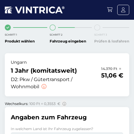
SCHRITT 1
SCHRITT 2
SCHRITT 3
Produkt wählen
Fahrzeug eingeben
Prüfen & losfahren
Ungarn
14.370 Ft =
1 Jahr (komitatsweit)
51,06 €
D2:
Pkw / Gütertransport /
Wohnmobil
Wechselkurs:
100 Ft = 0,3553 €
Angaben zum Fahrzeug
In welchem Land ist Ihr Fahrzeug zugelassen?