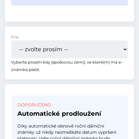
Kraj
Vyberte prosím kraj (spolkovou zemi), ve které(m) má e-
známka platit.
DOPORUČENO
Automatické prodloužení
Díky automatické obnově roční dálniční
známky už nikdy nezmeškáte datum vypršení
platnosti. Vaše roční dálniční známka bude