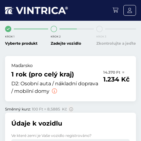
KROK 1
KROK 2
KROK 3
Vyberte produkt
Zadejte vozidlo
Zkontrolujte a jeďte
Maďarsko
14.370 Ft =
1 rok (pro celý kraj)
1.234 Kč
D2:
Osobní auta / nákladní doprava
/ mobilní domy
Směnný kurz:
100 Ft = 8,5885 Kč
Údaje k vozidlu
Ve které zemi je Vaše vozidlo registrováno?