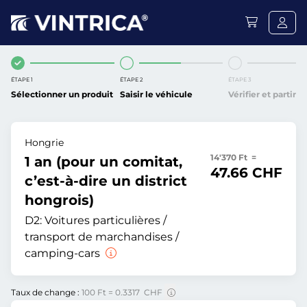
ÉTAPE 1
ÉTAPE 2
ÉTAPE 3
Sélectionner un produit
Saisir le véhicule
Vérifier et partir
Hongrie
14'370 Ft =
1 an (pour un comitat,
47.66 CHF
c’est-à-dire un district
hongrois)
D2:
Voitures particulières /
transport de marchandises /
camping-cars
Taux de change :
100 Ft = 0.3317 CHF