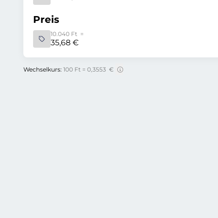
Preis
10.040 Ft =
35,68 €
Wechselkurs:
100 Ft = 0,3553 €