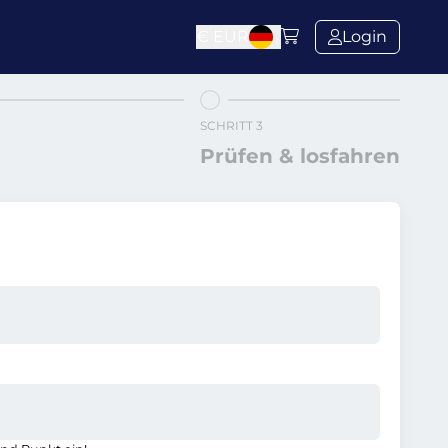
€
EUR
Login
SCHRITT 3
Prüfen & losfahren