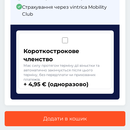
Страхування через vintrica Mobility
Club
Короткострокове
членство
Має силу протягом терміну дії віньєтки та
автоматично закінчується після цього
терміну, без передплати чи прихованих
платежів.
+ 4,95 € (одноразово)
Додати в кошик