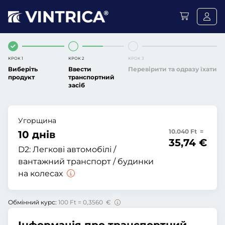
КРОК 1
КРОК 2
КРОК 3
Виберіть
Ввести
Перевірити та одразу їхати
продукт
транспортний
засіб
Угорщина
10.040 Ft =
10 днів
35,74 €
D2:
Легкові автомобілі /
вантажний транспорт / будинки
на колесах
Обмінний курс:
100 Ft = 0,3560 €