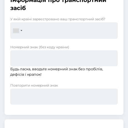
Інформація про транспортний
засіб
У якій країні зареєстровано ваш транспортний засіб?
Номерний знак
(без коду країни)
Будь ласка, вводьте номерний знак без пробілів,
дефісів і крапок!
Повторити номерний знак