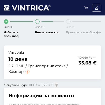
ЧЕКОР 1
ЧЕКОР 2
ЧЕКОР 3
Изберете
Внесете возило
Проверете и избркајте
производ
Унгарија
10.040 Ft =
10 дена
35,68 €
D2:
ПМВ / Транспорт на стока /
Кампер
Менувачки курс:
100 Ft = 0,3553 €
Информации за возилото
Во која држава е регистрирано Вашето возило?