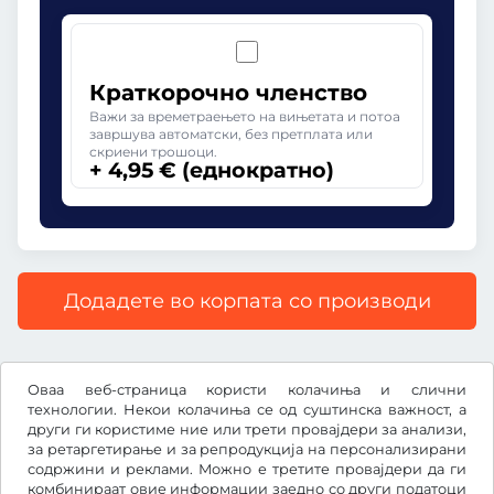
Краткорочно членство
Важи за времетраењето на вињетата и потоа
завршува автоматски, без претплата или
скриени трошоци.
+ 4,95 € (еднократно)
Додадете во корпата со производи
Сите цени со вклучен законски ДДВ.
Оваа веб-страница користи колачиња и слични
технологии. Некои колачиња се од суштинска важност, а
други ги користиме ние или трети провајдери за анализи,
за ретаргетирање и за репродукција на персонализирани
содржини и реклами. Можно е третите провајдери да ги
€
EUR
комбинираат овие информации заедно со други податоци