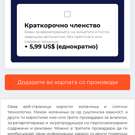
Краткорочно членство
Важи за времетраењето на вињетата и потоа
завршува автоматски, без претплата или
скриени трошоци.
+ 5,99 US$ (еднократно)
Додадете во корпата со производи
Сите цени со вклучен законски ДДВ.
Оваа веб-страница користи колачиња и слични
технологии. Некои колачиња се од суштинска важност, а
други ги користиме ние или трети провајдери за анализи,
за ретаргетирање и за репродукција на персонализирани
содржини и реклами. Можно е третите провајдери да ги
US$
USD
комбинираат овие информации заедно со други податоци