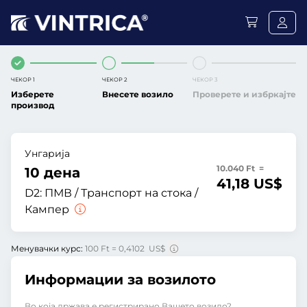
ЧЕКОР 1
ЧЕКОР 2
ЧЕКОР 3
Изберете
Внесете возило
Проверете и избркајте
производ
Унгарија
10.040 Ft =
10 дена
41,18 US$
D2:
ПМВ / Транспорт на стока /
Кампер
Менувачки курс:
100 Ft = 0,4102 US$
Информации за возилото
Во која држава е регистрирано Вашето возило?