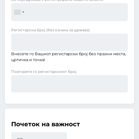
Регистарски број
(без ознака за држава)
Внесете го Вашиот регистарски број без празни места,
цртичка и точка!
Повторете го регистарскиот број
Почеток на важност