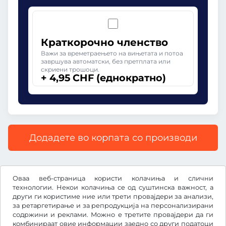
Краткорочно членство
Важи за времетраењето на вињетата и потоа
завршува автоматски, без претплата или
скриени трошоци.
+ 4,95 CHF (еднократно)
Додадете во корпата со производи
Сите цени со вклучен законски ДДВ.
Оваа веб-страница користи колачиња и слични
технологии. Некои колачиња се од суштинска важност, а
други ги користиме ние или трети провајдери за анализи,
за ретаргетирање и за репродукција на персонализирани
содржини и реклами. Можно е третите провајдери да ги
CHF
комбинираат овие информации заедно со други податоци