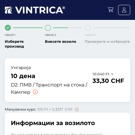
ЧЕКОР 1
ЧЕКОР 2
ЧЕКОР 3
Изберете
Внесете возило
Проверете и избркајте
производ
Унгарија
10.040 Ft =
10 дена
33,30 CHF
D2:
ПМВ / Транспорт на стока /
Кампер
Менувачки курс:
100 Ft = 0,3317 CHF
Информации за возилото
Во која држава е регистрирано Вашето возило?