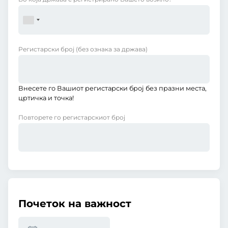
Регистарски број
(без ознака за држава)
Внесете го Вашиот регистарски број без празни места,
цртичка и точка!
Повторете го регистарскиот број
Почеток на важност