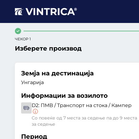
ЧЕКОР 1
Изберете производ
Земја на дестинација
Унгарија
Информации за возилото
D2:
ПМВ / Транспорт на стока / Кампер
Со повеќе од 7 места за седење па до 9 места
за седење
Период