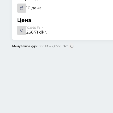
10 дена
Цена
10.040 Ft =
266,71 dkr.
Менувачки курс:
100 Ft = 2,6565 dkr.