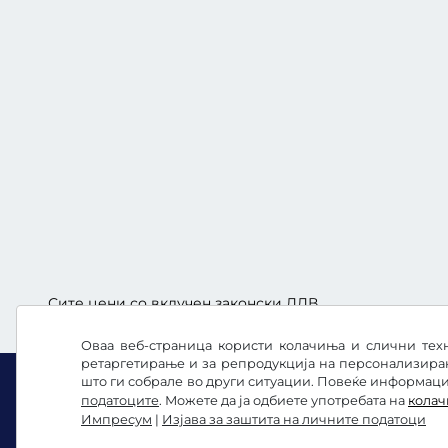
Сите цени со вклучен законски ДДВ.
Оваа веб-страница користи колачиња и слични техн
ретаргетирање и за репродукција на персонализира
што ги собрале во други ситуации. Повеќе информации
податоците
. Можете да ја одбиете употребата на
кола
Импресум
|
Изјава за заштита на личните податоци
Facebook
Instagram