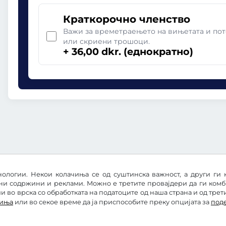
Краткорочно членство
Важи за времетраењето на вињетата и пот
или скриени трошоци.
+ 36,00 dkr. (еднократно)
ологии. Некои колачиња се од суштинска важност, а други ги 
ни содржини и реклами. Можно е третите провајдери да ги ком
 во врска со обработката на податоците од наша страна и од трет
чиња
или во секое време да ја приспособите преку опцијата за
под