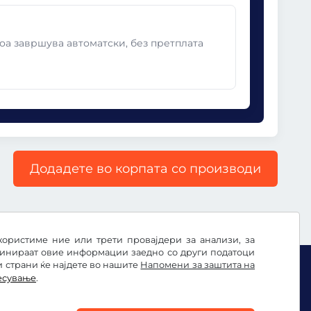
оа завршува автоматски, без претплата
Додадете во корпата со производи
користиме ние или трети провајдери за анализи, за
бинираат овие информации заедно со други податоци
и страни ќе најдете во нашите
Напомени за заштита на
есување
.