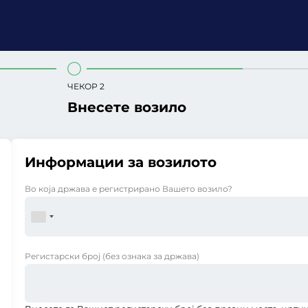
ЧЕКОР 2
Внесете возило
Информации за возилото
Во која држава е регистрирано Вашето возило?
Регистарски број
(без ознака за држава)