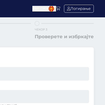
dkr.
DKK
Логирање
ЧЕКОР 3
Проверете и избркајте