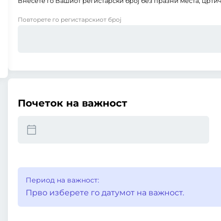
Внесете го Вашиот регистарски број без празни места, цртич
Повторете го регистарскиот број
Почеток на важност
Период на важност:
Прво изберете го датумот на важност.