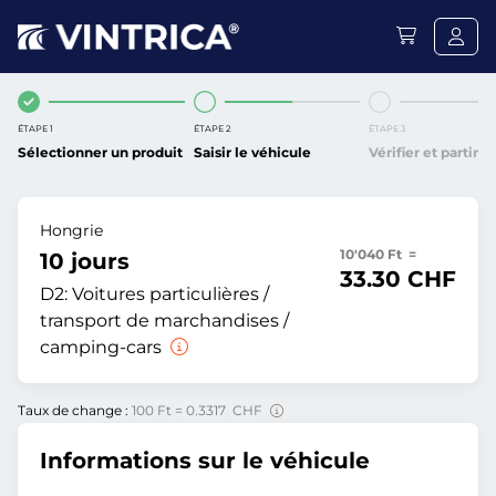
ÉTAPE 1
ÉTAPE 2
ÉTAPE 3
Sélectionner un produit
Saisir le véhicule
Vérifier et partir
Hongrie
10'040 Ft =
10 jours
33.30 CHF
D2:
Voitures particulières /
transport de marchandises /
camping-cars
Taux de change :
100 Ft = 0.3317 CHF
Informations sur le véhicule