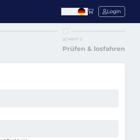
€
EUR
Login
SCHRITT 3
Prüfen & losfahren