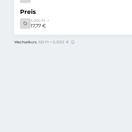
Preis
5.000 Ft =
17,77 €
Wechselkurs:
100 Ft = 0,3553 €