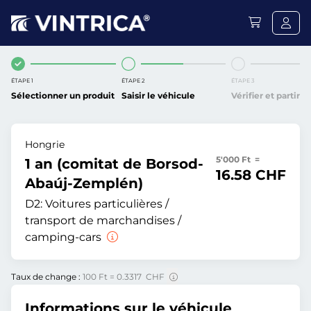
ÉTAPE 1
ÉTAPE 2
ÉTAPE 3
Sélectionner un produit
Saisir le véhicule
Vérifier et partir
Hongrie
5'000 Ft =
1 an (comitat de Borsod-
16.58 CHF
Abaúj-Zemplén)
D2:
Voitures particulières /
transport de marchandises /
camping-cars
Taux de change :
100 Ft = 0.3317 CHF
Informations sur le véhicule