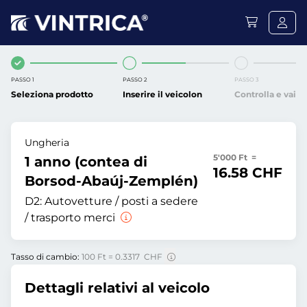
PASSO 1
PASSO 2
PASSO 3
Seleziona prodotto
Inserire il veicolon
Controlla e vai
Ungheria
5'000 Ft =
1 anno (contea di
16.58 CHF
Borsod-Abaúj-Zemplén)
D2:
Autovetture / posti a sedere
/ trasporto merci
Tasso di cambio:
100 Ft = 0.3317 CHF
Dettagli relativi al veicolo