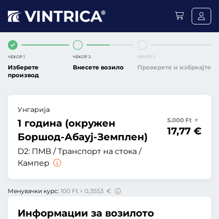
ЧЕКОР 1
ЧЕКОР 2
ЧЕКОР 3
Изберете
Внесете возило
Проверете и избркајте
производ
Унгарија
5.000 Ft =
1 година (окружен
17,77 €
Боршод-Абауј-Земплен)
D2:
ПМВ / Транспорт на стока /
Кампер
Менувачки курс:
100 Ft = 0,3553 €
Информации за возилото