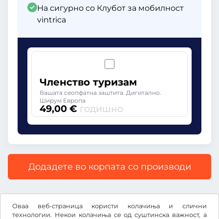
На сигурно со Клубот за мобилност
vintrica
Членство туризам
Вашата сеопфатна заштита. Дигитално.
Ширум Европа
49,00 €
годишно
Додадете во корпата со производи
Сите цени со вклучен законски ДДВ.
Оваа веб-страница користи колачиња и слични
технологии. Некои колачиња се од суштинска важност, а