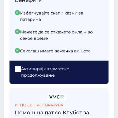
Бенефити
Избегнувајте скапи казни за
патарина
Можете да се откажете онлајн во
секое време
Секогаш имате важечка вињета
Aктивирај автоматско
продолжување
ИТНО СЕ ПРЕПОРАЧУВА
Помош на пат со Клубот за