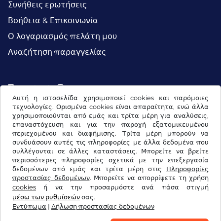
Συνήθεις ερωτήσεις
Βοήθεια & Επικοινωνία
Ο λογαριασμός πελάτη μου
Αναζήτηση παραγγελίας
Facebook
Instagram
Αυτή η ιστοσελίδα χρησιμοποιεί cookies και παρόμοιες
τεχνολογίες. Ορισμένα cookies είναι απαραίτητα, ενώ άλλα
χρησιμοποιούνται από εμάς και τρίτα μέρη για αναλύσεις,
επαναστόχευση και για την παροχή εξατομικευμένου
περιεχομένου και διαφήμισης. Τρίτα μέρη μπορούν να
συνδυάσουν αυτές τις πληροφορίες με άλλα δεδομένα που
συλλέγονται σε άλλες καταστάσεις. Μπορείτε να βρείτε
περισσότερες πληροφορίες σχετικά με την επεξεργασία
δεδομένων από εμάς και τρίτα μέρη στις
Πληροφορίες
προστασίας δεδομένων
. Μπορείτε να απορρίψετε τη χρήση
cookies
ή να την προσαρμόστε ανά πάσα στιγμή
Όροι & προϋποθέσεις / Δικαίωμα Υπαναχώρησης
μέσω των ρυθμίσεών
σας.
Εντύπωμα
|
Δήλωση προστασίας δεδομένων
Δήλωση προστασίας δεδομένων
Ρυθμίσεις cookies